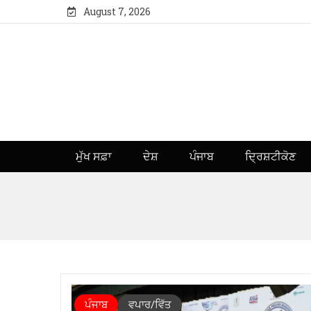
August 7, 2026
ਮੁੱਖ ਸਫ਼ਾ
ਦੇਸ਼
ਪੰਜਾਬ
ਦ੍ਰਿਸ਼ਟੀਕੋਣ
ਪੰਜਾਬ
ਵਪਾਰ/ਵਿੱਤ