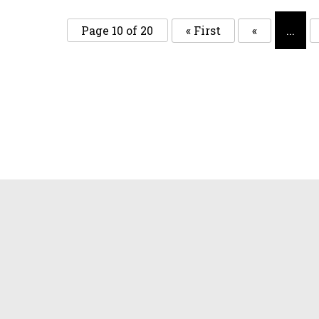
Page 10 of 20
« First
«
...