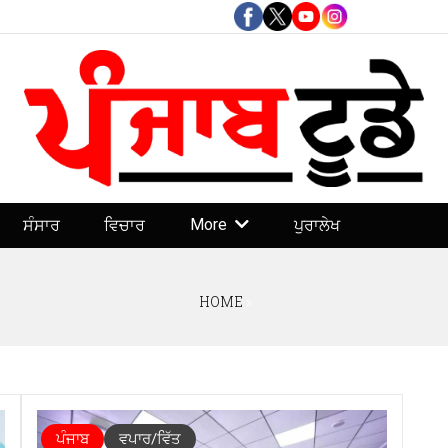
More
ਸੰਸਾਰ
ਵਿਚਾਰ
ਪੁਰਾਲੇਖ
HOME
»
ਪੰਜਾਬ
ਵਪਾਰ/ਵਿੱਤ