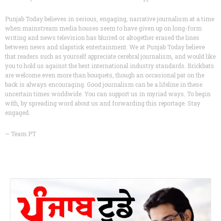
Punjab Today believes in serious, engaging, narrative journalism at a time
when mainstream media houses seem to have given up on long-form
writing and news television has blurred or altogether erased the lines
between news and slapstick entertainment. We at Punjab Today believe
that readers such as yourself appreciate cerebral journalism, and would like
you to hold us against the best international industry standards. Brickbats
are welcome even more than bouquets, though an occasional pat on the
back is always encouraging. Good journalism can be a lifeline in these
uncertain times worldwide. You can support us in myriad ways. To begin
with, by spreading word about us and forwarding this reportage. Stay
engaged.
— Team PT