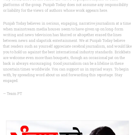
platforms of the group. Punjab Today does not assume any responsibility
or liability for the views of authors whose work appears here.
Punjab Today believes in serious, engaging, narrative journalism at a time
when mainstream media houses seem to have given up on long-form
writing and news television has blurred or altogether erased the lines
between news and slapstick entertainment. We at Punjab Today believe
that readers such as yourself appreciate cerebral journalism, and would like
you to hold us against the best international industry standards. Brickbats
are welcome even more than bouquets, though an occasional pat on the
back is always encouraging. Good journalism can be a lifeline in these
uncertain times worldwide. You can support us in myriad ways. To begin
with, by spreading word about us and forwarding this reportage. Stay
engaged.
— Team PT