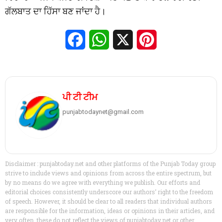
ਗੱਲਬਾਤ ਦਾ ਹਿੱਸਾ ਬਣ ਜਾਂਦਾ ਹੈ।
Facebook
WhatsApp
X
Pinterest
ਪੀ ਟੀ ਟੀਮ
punjabtodaynet@gmail.com
Disclaimer : punjabtoday.net and other platforms of the Punjab Today group
strive to include views and opinions from across the entire spectrum, but
by no means do we agree with everything we publish. Our efforts and
editorial choices consistently underscore our authors’ right to the freedom
of speech. However, it should be clear to all readers that individual authors
are responsible for the information, ideas or opinions in their articles, and
very often, these do not reflect the views of punjabtoday.net or other