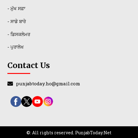
- ਮੁੱਖ ਸਫ਼ਾ
- ਸਾਡੇ ਬਾਰੇ
- ਡਿਸਕਲੇਮਰ
- ਪੁਰਾਲੇਖ
Contact Us
punjabtoday.ho@gmail.com
©: All rights reserved.
PunjabToday.Net