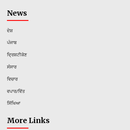
News
ਦੇਸ਼
ਪੰਜਾਬ
ਦ੍ਰਿਸ਼ਟੀਕੋਣ
ਸੰਸਾਰ
ਵਿਚਾਰ
ਵਪਾਰ/ਵਿੱਤ
ਸਿੱਖਿਆ
More Links