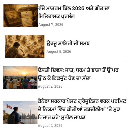
ਵੰਦੇ ਮਾਤਰਮ ਬਿੱਲ 2026 ਅਤੇ ਗੀਤ ਦਾ
ਇਤਿਹਾਸਕ ਪ੍ਰਸੰਗ
August 7, 2026
ਉਰਦੂ ਸ਼ਾਇਰੀ ਦੀ ਸਮਝ
August 5, 2026
ਦੋਸਤੀ ਦਿਵਸ: ਜਾਤ, ਧਰਮ ਤੇ ਭਾਸ਼ਾ ਤੋਂ ਉੱਪਰ
ਉੱਠ ਕੇ ਇਕਜੁੱਟ ਹੋਣ ਦਾ ਸੱਦਾ
August 2, 2026
ਕੈਨੇਡਾ ਸਰਕਾਰ ਪੋਸਟ ਗ੍ਰੈਜੂਏਸ਼ਨ ਵਰਕ ਪਰਮਿਟ
ਦੇ ਨਿਯਮਾਂ ਵਿੱਚ ਕੀਤੀਆਂ ਤਬਦੀਲੀਆਂ ‘ਤੇ ਮੁੜ
ਵਿਚਾਰ ਕਰੇ: ਸੁਨੀਲ ਜਾਖੜ
August 2, 2026