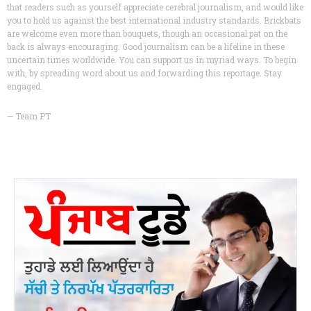
that readers such as yourself appreciate cerebral journalism, and would like
you to hold us against the best international industry standards. Brickbats
are welcome even more than bouquets, though an occasional pat on the
back is always encouraging. Good journalism can be a lifeline in these
uncertain times worldwide. You can support us in myriad ways. To begin
with, by spreading word about us and forwarding this reportage. Stay
engaged.
— Team PT