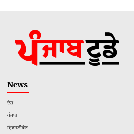
News
ਦੇਸ਼
ਪੰਜਾਬ
ਦ੍ਰਿਸ਼ਟੀਕੋਣ