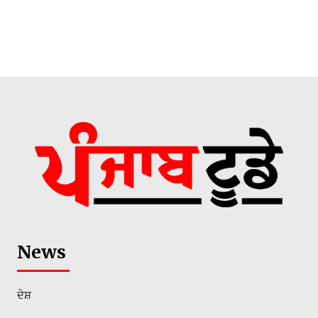
News
ਦੇਸ਼