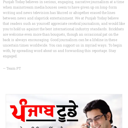
Punjab Today believes in serious, engaging, narrative journalism at a time
when mainstream media houses seem to have given up on long-form
writing and news television has blurred or altogether erased the lines
between news and slapstick entertainment. We at Punjab Today believe
that readers such as yourself appreciate cerebral journalism, and would like
you to hold us against the best international industry standards. Brickbats
are welcome even more than bouquets, though an occasional pat on the
back is always encouraging. Good journalism can be a lifeline in these
uncertain times worldwide. You can support us in myriad ways. To begin
with, by spreading word about us and forwarding this reportage. Stay
engaged.
— Team PT