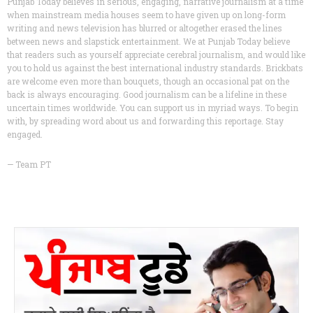
Punjab Today believes in serious, engaging, narrative journalism at a time
when mainstream media houses seem to have given up on long-form
writing and news television has blurred or altogether erased the lines
between news and slapstick entertainment. We at Punjab Today believe
that readers such as yourself appreciate cerebral journalism, and would like
you to hold us against the best international industry standards. Brickbats
are welcome even more than bouquets, though an occasional pat on the
back is always encouraging. Good journalism can be a lifeline in these
uncertain times worldwide. You can support us in myriad ways. To begin
with, by spreading word about us and forwarding this reportage. Stay
engaged.
— Team PT