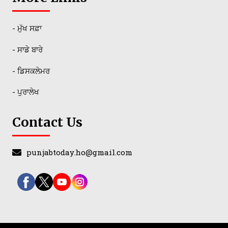
- ਮੁੱਖ ਸਫ਼ਾ
- ਸਾਡੇ ਬਾਰੇ
- ਡਿਸਕਲੇਮਰ
- ਪੁਰਾਲੇਖ
Contact Us
punjabtoday.ho@gmail.com