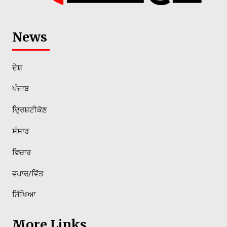
News
ਦੇਸ਼
ਪੰਜਾਬ
ਦ੍ਰਿਸ਼ਟੀਕੋਣ
ਸੰਸਾਰ
ਵਿਚਾਰ
ਵਪਾਰ/ਵਿੱਤ
ਸਿੱਖਿਆ
More Links