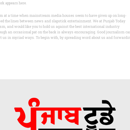
ork appears here.
lism at a time when mainstream media houses seem to have given up on long-
ased the lines between news and slapstick entertainment. We at Punjab Today
lism, and would like you to hold us against the best international industry
ough an occasional pat on the back is always encouraging. Good journalism ca
ort us in myriad ways. To begin with, by spreading word about us and forwardi