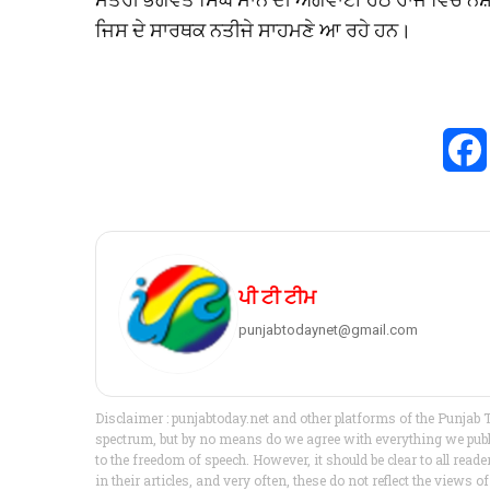
ਜਿਸ ਦੇ ਸਾਰਥਕ ਨਤੀਜੇ ਸਾਹਮਣੇ ਆ ਰਹੇ ਹਨ।
ਪੀ ਟੀ ਟੀਮ
punjabtodaynet@gmail.com
Disclaimer : punjabtoday.net and other platforms of the Punjab 
spectrum, but by no means do we agree with everything we publis
to the freedom of speech. However, it should be clear to all read
in their articles, and very often, these do not reflect the view