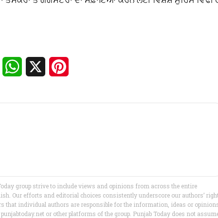
Facebook
WhatsApp
X
Pinterest
Today group strive to include views and opinions from across the entire
h. Our efforts and editorial choices consistently underscore our authors’ righ
ers that individual authors are responsible for the information, ideas or opinion
s of punjabtoday.net or other platforms of the group. Punjab Today does not assum