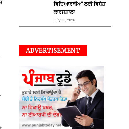
‘ਚ
ਵਿਦਿਆਰਥੀਆਂ ਲਈ ਵਿਸ਼ੇਸ਼
ਕਾਰਜਸ਼ਾਲਾ
July 30, 2026
ADVERTISEMENT
ੈ
ਾ
ੈ,