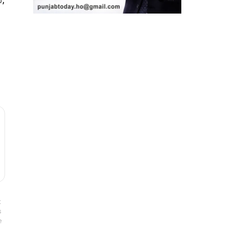
t
s
e