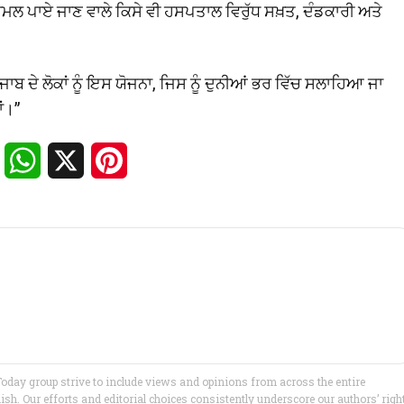
਼ਾਮਲ ਪਾਏ ਜਾਣ ਵਾਲੇ ਕਿਸੇ ਵੀ ਹਸਪਤਾਲ ਵਿਰੁੱਧ ਸਖ਼ਤ, ਦੰਡਕਾਰੀ ਅਤੇ
ਪੰਜਾਬ ਦੇ ਲੋਕਾਂ ਨੂੰ ਇਸ ਯੋਜਨਾ, ਜਿਸ ਨੂੰ ਦੁਨੀਆਂ ਭਰ ਵਿੱਚ ਸਲਾਹਿਆ ਜਾ
ਂ।”
Facebook
WhatsApp
X
Pinterest
Today group strive to include views and opinions from across the entire
h. Our efforts and editorial choices consistently underscore our authors’ righ