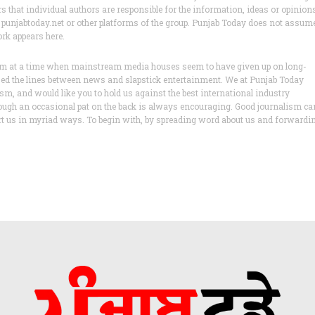
ers that individual authors are responsible for the information, ideas or opinion
s of punjabtoday.net or other platforms of the group. Punjab Today does not assum
ork appears here.
lism at a time when mainstream media houses seem to have given up on long-
ased the lines between news and slapstick entertainment. We at Punjab Today
lism, and would like you to hold us against the best international industry
ough an occasional pat on the back is always encouraging. Good journalism ca
ort us in myriad ways. To begin with, by spreading word about us and forwardi