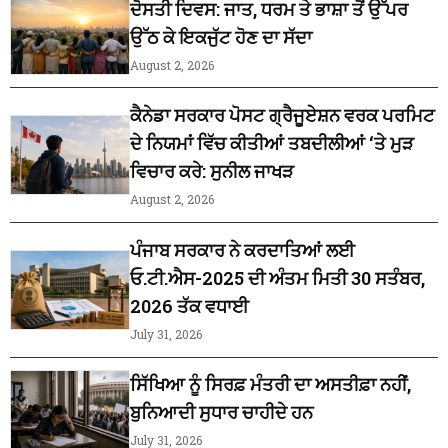
ਦੋਸਤੀ ਦਿਵਸ: ਜਾਤ, ਧਰਮ ਤੇ ਭਾਸ਼ਾ ਤੋਂ ਉੱਪਰ
ਉੱਠ ਕੇ ਇਕਜੁੱਟ ਹੋਣ ਦਾ ਸੱਦਾ
August 2, 2026
ਕੈਨੇਡਾ ਸਰਕਾਰ ਪੋਸਟ ਗ੍ਰੈਜੂਏਸ਼ਨ ਵਰਕ ਪਰਮਿਟ
ਦੇ ਨਿਯਮਾਂ ਵਿੱਚ ਕੀਤੀਆਂ ਤਬਦੀਲੀਆਂ ‘ਤੇ ਮੁੜ
ਵਿਚਾਰ ਕਰੇ: ਸੁਨੀਲ ਜਾਖੜ
August 2, 2026
ਪੰਜਾਬ ਸਰਕਾਰ ਨੇ ਕਰਦਾਤਿਆਂ ਲਈ
ਓ.ਟੀ.ਐਸ-2025 ਦੀ ਅੰਤਮ ਮਿਤੀ 30 ਸਤੰਬਰ,
2026 ਤੱਕ ਵਧਾਈ
July 31, 2026
ਸਿੱਖਿਆ ਨੂੰ ਸਿਰਫ਼ ਮੰਤਰੀ ਦਾ ਅਸਤੀਫ਼ਾ ਨਹੀਂ,
ਬੁਨਿਆਦੀ ਸੁਧਾਰ ਚਾਹੀਦੇ ਹਨ
July 31, 2026