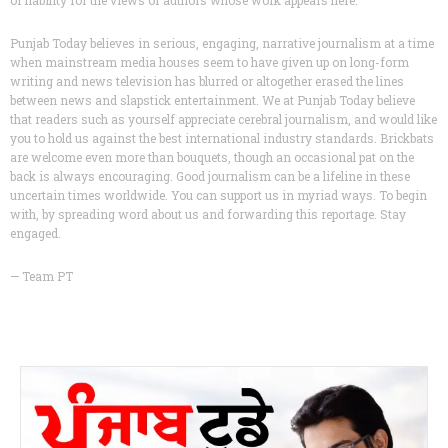
Punjab Today believes in serious, engaging, narrative journalism at a time
when mainstream media houses seem to have given up on long-form
writing and news television has blurred or altogether erased the lines
between news and slapstick entertainment. We at Punjab Today believe
that readers such as yourself appreciate cerebral journalism, and would like
you to hold us against the best international industry standards. Brickbats
are welcome even more than bouquets, though an occasional pat on the
back is always encouraging. Good journalism can be a lifeline in these
uncertain times worldwide. You can support us in myriad ways. To begin
with, by spreading word about us and forwarding this reportage. Stay
engaged.
— Team PT