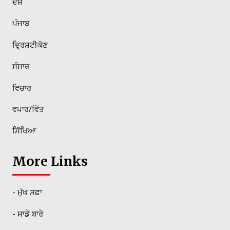
ਦੇਸ਼
ਪੰਜਾਬ
ਦ੍ਰਿਸ਼ਟੀਕੋਣ
ਸੰਸਾਰ
ਵਿਚਾਰ
ਵਪਾਰ/ਵਿੱਤ
ਸਿੱਖਿਆ
More Links
- ਮੁੱਖ ਸਫ਼ਾ
- ਸਾਡੇ ਬਾਰੇ