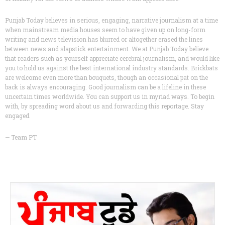
Punjab Today believes in serious, engaging, narrative journalism at a time
when mainstream media houses seem to have given up on long-form
writing and news television has blurred or altogether erased the lines
between news and slapstick entertainment. We at Punjab Today believe
that readers such as yourself appreciate cerebral journalism, and would like
you to hold us against the best international industry standards. Brickbats
are welcome even more than bouquets, though an occasional pat on the
back is always encouraging. Good journalism can be a lifeline in these
uncertain times worldwide. You can support us in myriad ways. To begin
with, by spreading word about us and forwarding this reportage. Stay
engaged.
— Team PT