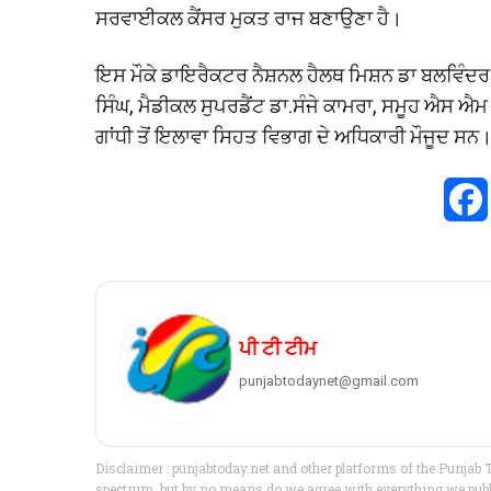
ਸਰਵਾਈਕਲ ਕੈਂਸਰ ਮੁਕਤ ਰਾਜ ਬਣਾਉਣਾ ਹੈ।
ਇਸ ਮੌਕੇ ਡਾਇਰੈਕਟਰ ਨੈਸ਼ਨਲ ਹੈਲਥ ਮਿਸ਼ਨ ਡਾ ਬਲਵਿੰਦਰ
ਸਿੰਘ, ਮੈਡੀਕਲ ਸੁਪਰਡੈਂਟ ਡਾ.ਸੰਜੇ ਕਾਮਰਾ, ਸਮੂਹ ਐਸ 
ਗਾਂਧੀ ਤੋਂ ਇਲਾਵਾ ਸਿਹਤ ਵਿਭਾਗ ਦੇ ਅਧਿਕਾਰੀ ਮੌਜੂਦ ਸਨ
ਪੀ ਟੀ ਟੀਮ
punjabtodaynet@gmail.com
Disclaimer : punjabtoday.net and other platforms of the Punjab 
spectrum, but by no means do we agree with everything we publis