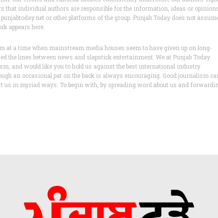
ers that individual authors are responsible for the information, ideas or opinion
s of punjabtoday.net or other platforms of the group. Punjab Today does not assum
ork appears here.
lism at a time when mainstream media houses seem to have given up on long-
ased the lines between news and slapstick entertainment. We at Punjab Today
lism, and would like you to hold us against the best international industry
ough an occasional pat on the back is always encouraging. Good journalism ca
ort us in myriad ways. To begin with, by spreading word about us and forwardi