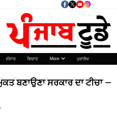
More
ਸੰਸਾਰ
ਵਿਚਾਰ
ਪੁਰਾਲੇਖ
 ਮੁਕਤ ਬਣਾਉਣਾ ਸਰਕਾਰ ਦਾ ਟੀਚਾ –
6