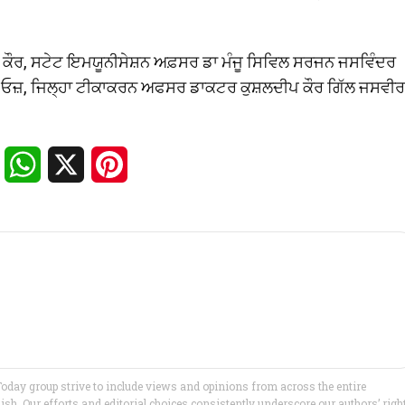
 ਕੌਰ, ਸਟੇਟ ਇਮਯੂਨੀਸੇਸ਼ਨ ਅਫ਼ਸਰ ਡਾ ਮੰਜੂ ਸਿਵਿਲ ਸਰਜਨ ਜਸਵਿੰਦਰ
ਐਮ ਓਜ਼, ਜਿਲ੍ਹਾ ਟੀਕਾਕਰਨ ਅਫਸਰ ਡਾਕਟਰ ਕੁਸ਼ਲਦੀਪ ਕੌਰ ਗਿੱਲ ਜਸਵੀਰ
।
Facebook
WhatsApp
X
Pinterest
Today group strive to include views and opinions from across the entire
h. Our efforts and editorial choices consistently underscore our authors’ righ