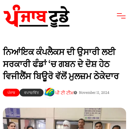
ਨਿਆਂਇਕ ਕੰਪਲੈਕਸ ਦੀ ਉਸਾਰੀ ਲਈ
ਸਰਕਾਰੀ ਫੰਡਾਂ ‘ਚ ਗਬਨ ਦੇ ਦੋਸ਼ ਹੇਠ
ਵਿਜੀਲੈਂਸ ਬਿਊਰੋ ਵੱਲੋਂ ਮੁਲਜ਼ਮ ਠੇਕੇਦਾਰ
ਪੀ ਟੀ ਟੀਮ
ਪੰਜਾਬ
ਵਪਾਰ/ਵਿੱਤ
November 11, 2024