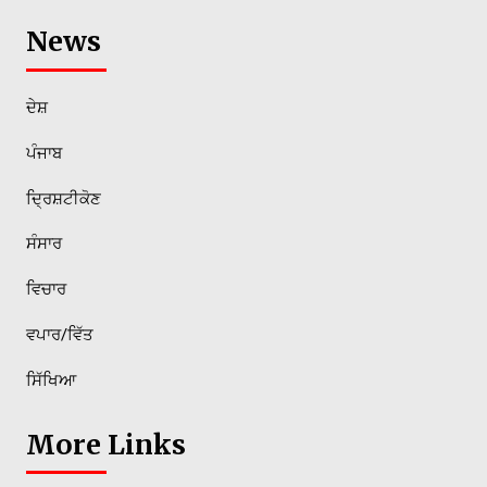
News
ਦੇਸ਼
ਪੰਜਾਬ
ਦ੍ਰਿਸ਼ਟੀਕੋਣ
ਸੰਸਾਰ
ਵਿਚਾਰ
ਵਪਾਰ/ਵਿੱਤ
ਸਿੱਖਿਆ
More Links