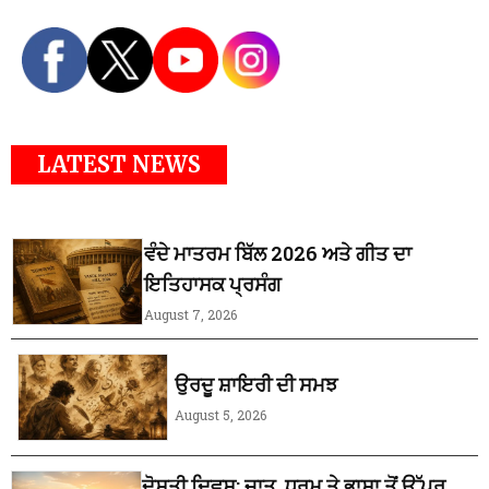
LATEST NEWS
ਵੰਦੇ ਮਾਤਰਮ ਬਿੱਲ 2026 ਅਤੇ ਗੀਤ ਦਾ
ਇਤਿਹਾਸਕ ਪ੍ਰਸੰਗ
August 7, 2026
ਉਰਦੂ ਸ਼ਾਇਰੀ ਦੀ ਸਮਝ
August 5, 2026
ਦੋਸਤੀ ਦਿਵਸ: ਜਾਤ, ਧਰਮ ਤੇ ਭਾਸ਼ਾ ਤੋਂ ਉੱਪਰ