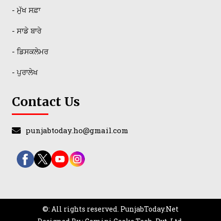
- ਮੁੱਖ ਸਫ਼ਾ
- ਸਾਡੇ ਬਾਰੇ
- ਡਿਸਕਲੇਮਰ
- ਪੁਰਾਲੇਖ
Contact Us
punjabtoday.ho@gmail.com
©: All rights reserved.
PunjabToday.Net