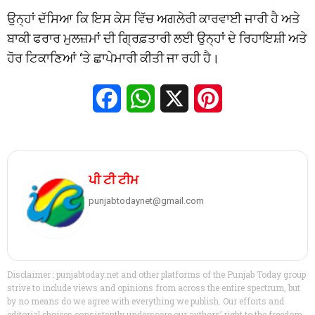
ਉਨ੍ਹਾਂ ਦੱਸਿਆ ਕਿ ਇਸ ਕੇਸ ਵਿੱਚ ਅਗਲੇਰੀ ਕਾਰਵਾਈ ਜਾਰੀ ਹੈ ਅਤੇ
ਬਾਕੀ ਫਰਾਰ ਮੁਲਜ਼ਮਾਂ ਦੀ ਗ੍ਰਿਫ਼ਤਾਰੀ ਲਈ ਉਨ੍ਹਾਂ ਦੇ ਰਿਹਾਇਸ਼ੀ ਅਤੇ
ਹੋਰ ਟਿਕਾਣਿਆਂ ‘ਤੇ ਛਾਪੇਮਾਰੀ ਕੀਤੀ ਜਾ ਰਹੀ ਹੈ।
Facebook
WhatsApp
X
Pinterest
ਪੀ ਟੀ ਟੀਮ
punjabtodaynet@gmail.com
Disclaimer : punjabtoday.net and other platforms of the Punjab Today group
strive to include views and opinions from across the entire spectrum, but
by no means do we agree with everything we publish. Our efforts and
editorial choices consistently underscore our authors’ right to the freedom