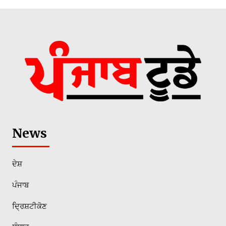
News
ਦੇਸ਼
ਪੰਜਾਬ
ਦ੍ਰਿਸ਼ਟੀਕੋਣ