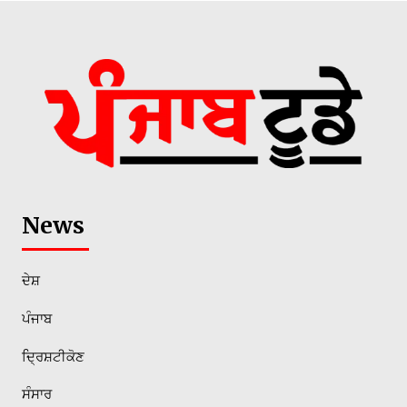
News
ਦੇਸ਼
ਪੰਜਾਬ
ਦ੍ਰਿਸ਼ਟੀਕੋਣ
ਸੰਸਾਰ