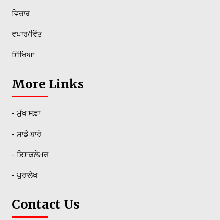
ਵਿਚਾਰ
ਵਪਾਰ/ਵਿੱਤ
ਸਿੱਖਿਆ
More Links
- ਮੁੱਖ ਸਫ਼ਾ
- ਸਾਡੇ ਬਾਰੇ
- ਡਿਸਕਲੇਮਰ
- ਪੁਰਾਲੇਖ
Contact Us