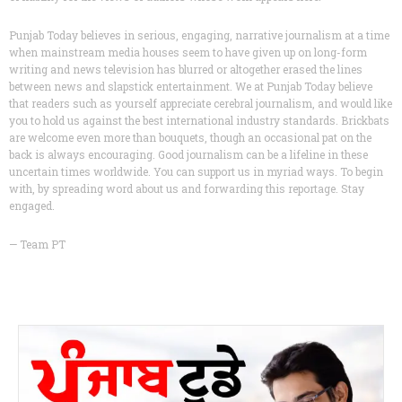
Punjab Today believes in serious, engaging, narrative journalism at a time
when mainstream media houses seem to have given up on long-form
writing and news television has blurred or altogether erased the lines
between news and slapstick entertainment. We at Punjab Today believe
that readers such as yourself appreciate cerebral journalism, and would like
you to hold us against the best international industry standards. Brickbats
are welcome even more than bouquets, though an occasional pat on the
back is always encouraging. Good journalism can be a lifeline in these
uncertain times worldwide. You can support us in myriad ways. To begin
with, by spreading word about us and forwarding this reportage. Stay
engaged.
— Team PT