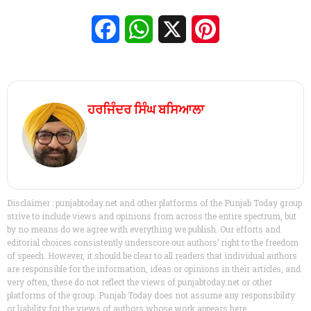
Facebook
WhatsApp
X
Pinterest
ਹਰਜਿੰਦਰ ਸਿੰਘ ਬਸਿਆਲਾ
Disclaimer : punjabtoday.net and other platforms of the Punjab Today group
strive to include views and opinions from across the entire spectrum, but
by no means do we agree with everything we publish. Our efforts and
editorial choices consistently underscore our authors’ right to the freedom
of speech. However, it should be clear to all readers that individual authors
are responsible for the information, ideas or opinions in their articles, and
very often, these do not reflect the views of punjabtoday.net or other
platforms of the group. Punjab Today does not assume any responsibility
or liability for the views of authors whose work appears here.