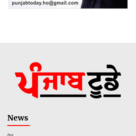
News
ਦੇਸ਼