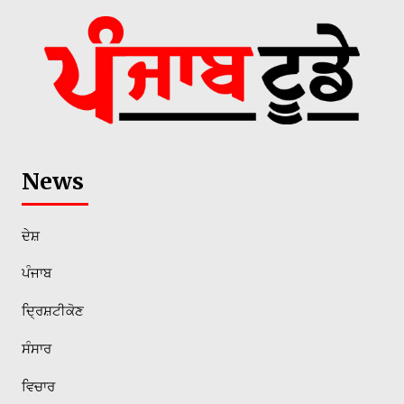
News
ਦੇਸ਼
ਪੰਜਾਬ
ਦ੍ਰਿਸ਼ਟੀਕੋਣ
ਸੰਸਾਰ
ਵਿਚਾਰ