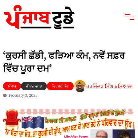
‘ਕੁਰਸੀ ਛੱਡੀ, ਫੜਿਆ ਕੰਮ, ਨਵੇਂ ਸਫ਼ਰ
ਵਿੱਚ ਪੂਰਾ ਦਮ’
ਹਰਜਿੰਦਰ ਸਿੰਘ ਬਸਿਆਲਾ
ਸੰਸਾਰ
ਜੀਵਨ-ਜਾਚ
ਦ੍ਰਿਸ਼ਟੀਕੋਣ
February 3, 2026